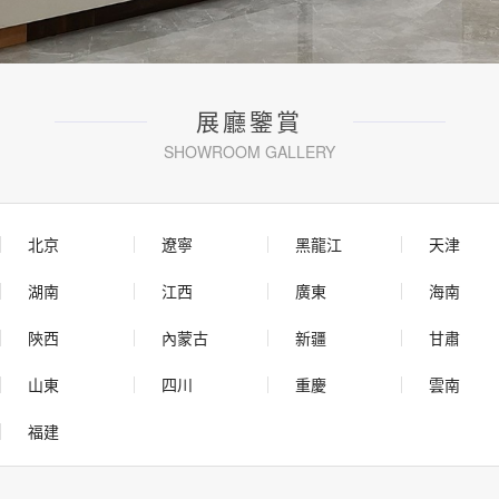
展廳鑒賞
SHOWROOM GALLERY
北京
遼寧
黑龍江
天津
湖南
江西
廣東
海南
陝西
內蒙古
新疆
甘肅
山東
四川
重慶
雲南
福建