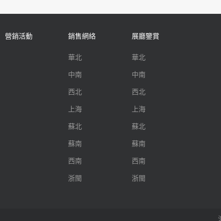
營銷活動
銷售網絡
展廳鑒賞
華北
華北
中南
中南
西北
西北
上海
上海
蘇北
蘇北
蘇南
蘇南
西南
西南
浙閩
浙閩