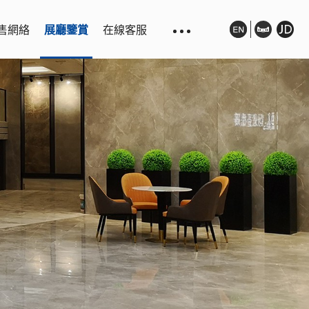
售網絡
展廳鑒賞
在線客服