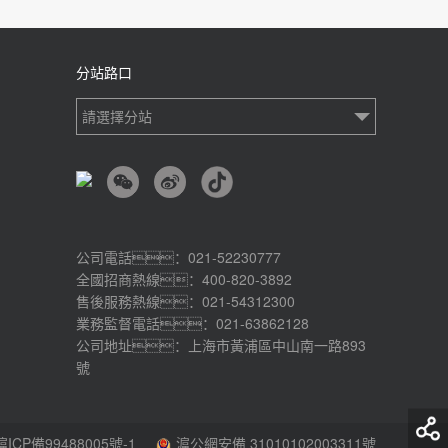
分站路口
請選擇分站
公司電話：021-52230777
全國招商熱線：400-820-3892
售後服務熱線：021-54312300
業務監督電話：021-63862128
公司地址：上海市黃浦區中山南一路893
號
滬ICP備99488005號-1
滬公網安備 31010102003311號