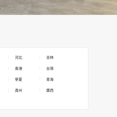
河北
吉林
香港
台灣
寧夏
青海
貴州
廣西