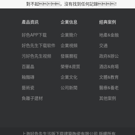
對不起，沒有找到任何記錄！
產品資訊
企業信息
經典案例
好色APP下载
企業簡介
地產&金融
好色先生下载软件
企業視頻
交通
污好色先生视频
發展曆程
政府&辦公
百麗晶
榮譽&資質
酒店&商場
釉麵磚
企業文化
文體&教育
藝術瓷
公司新聞
醫療&養老
負離子建材
其他案例
上海好色先生污版下载建築陶瓷有限公司 版權所有