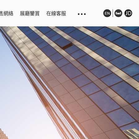
售網絡
展廳鑒賞
在線客服