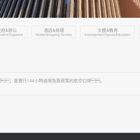
政府&辦公
酒店&商場
文體&教育
ment/Corporate
Hotels/Shopping Centers
Entertainment/Sports/Education
；是實行144小時過境免簽政策的航空口岸。